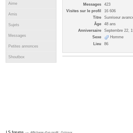
Aime
Messages
423
Visites sur le profil
16 606
Amis
Titre
Sunriseur avanc
Âge
48 ans
Sujets
Anniversaire
Septembre 22, 
Messages
Sexe
Homme
Lieu
86
Petites annonces
Shoutbox
→
LS forums
Affichage d'un profil : Grizoux