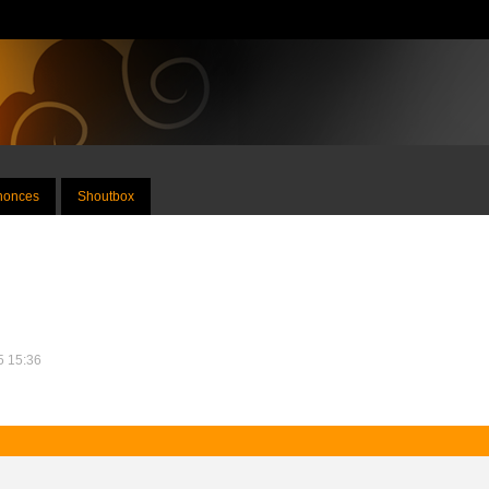
nnonces
Shoutbox
15 15:36