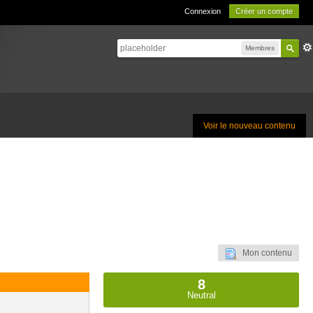
Connexion
Créer un compte
Membres
Voir le nouveau contenu
Mon contenu
8
Neutral