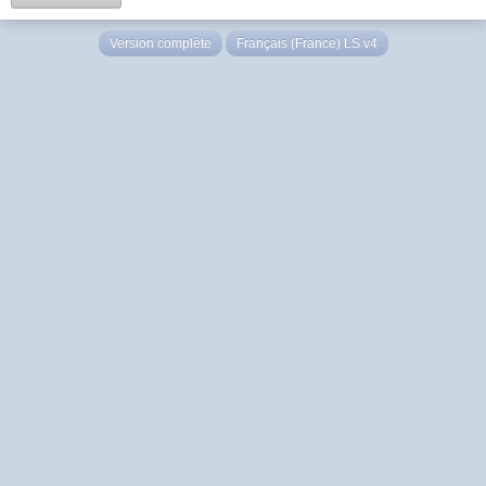
Version complète
Français (France) LS v4