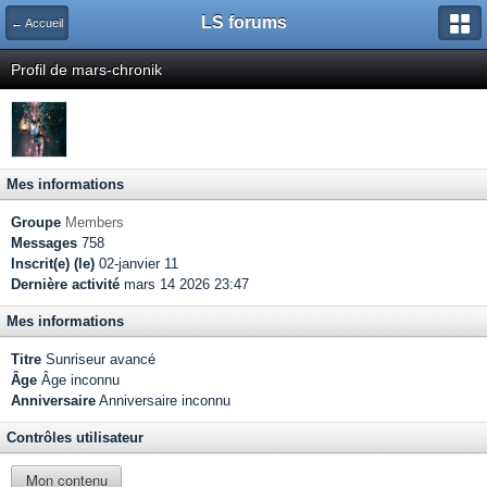
LS forums
← Accueil
Profil de mars-chronik
Mes informations
Groupe
Members
Messages
758
Inscrit(e) (le)
02-janvier 11
Dernière activité
mars 14 2026 23:47
Mes informations
Titre
Sunriseur avancé
Âge
Âge inconnu
Anniversaire
Anniversaire inconnu
Contrôles utilisateur
Mon contenu