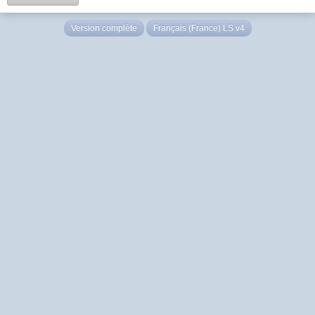
Version complète
Français (France) LS v4