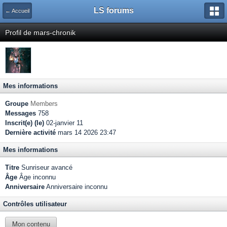
LS forums
← Accueil
Profil de mars-chronik
Mes informations
Groupe
Members
Messages
758
Inscrit(e) (le)
02-janvier 11
Dernière activité
mars 14 2026 23:47
Mes informations
Titre
Sunriseur avancé
Âge
Âge inconnu
Anniversaire
Anniversaire inconnu
Contrôles utilisateur
Mon contenu