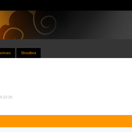
nnonces
Shoutbox
10 22:25