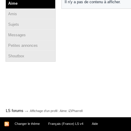
Il n'y a pas de contenu à afficher.
Aime
Amis
Sujets
Messages
Petites annonces
Shoutbox
→
LS forums
Affichage d'un profil : Aime: iZiPharrell
Changer le thème
Français (France) LS v4
Aide