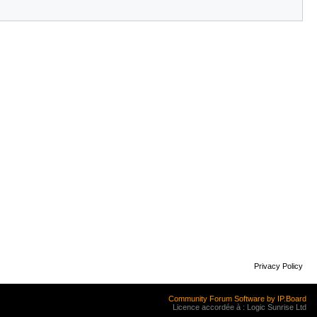
Privacy Policy
Community Forum Software by IP.Board
Licence accordée à : Logic Sunrise Ltd