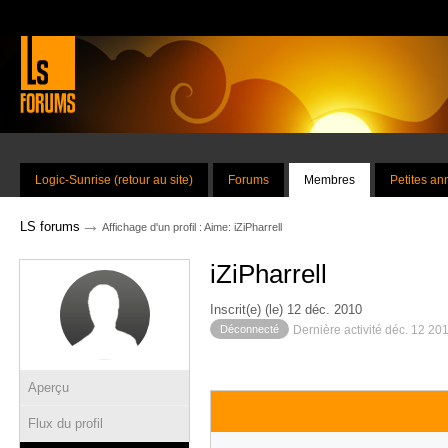
Logic-Sunrise (retour au site)
Forums
Membres
Petites a
→
LS forums
Affichage d'un profil : Aime: iZiPharrell
iZiPharrell
Inscrit(e) (le) 12 déc. 2010
Déconnecté
Dernière activité déc. 12 20
Aperçu
Flux du profil