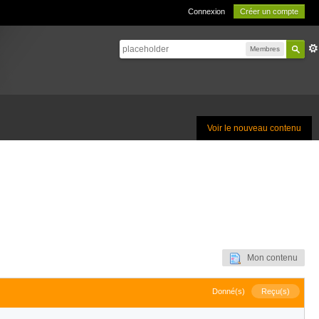
Connexion
Créer un compte
Membres
Voir le nouveau contenu
Mon contenu
Donné(s)
Reçu(s)