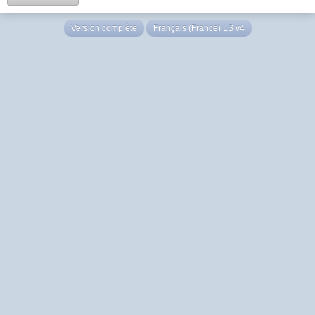
Version complète
Français (France) LS v4