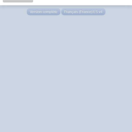
Version complète
Français (France) LS v4