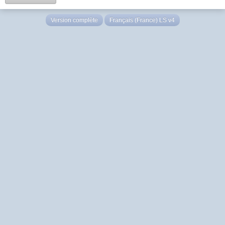
Version complète
Français (France) LS v4