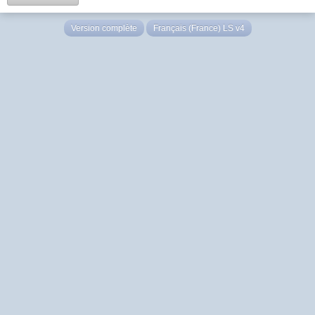
Version complète
Français (France) LS v4