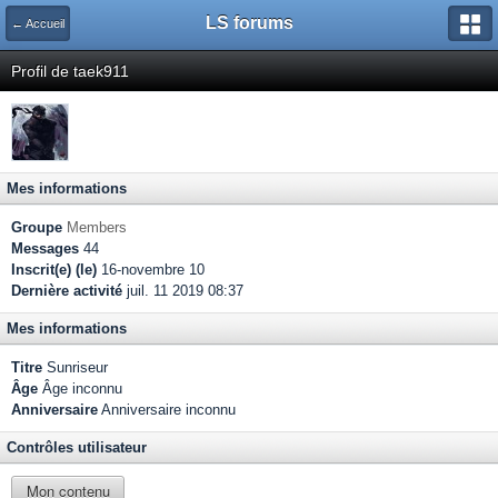
LS forums
← Accueil
Profil de taek911
Mes informations
Groupe
Members
Messages
44
Inscrit(e) (le)
16-novembre 10
Dernière activité
juil. 11 2019 08:37
Mes informations
Titre
Sunriseur
Âge
Âge inconnu
Anniversaire
Anniversaire inconnu
Contrôles utilisateur
Mon contenu