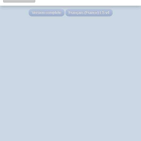
Version complète
Français (France) LS v4