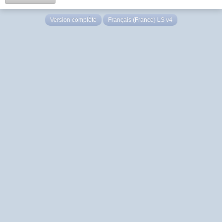
Version complète
Français (France) LS v4