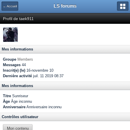
LS forums
← Accueil
Profil de taek911
Mes informations
Groupe
Members
Messages
44
Inscrit(e) (le)
16-novembre 10
Dernière activité
juil. 11 2019 08:37
Mes informations
Titre
Sunriseur
Âge
Âge inconnu
Anniversaire
Anniversaire inconnu
Contrôles utilisateur
Mon contenu