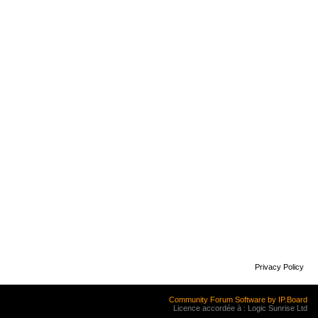
Privacy Policy
Community Forum Software by IP.Board
Licence accordée à : Logic Sunrise Ltd