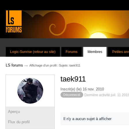
Logic-Sunrise (retour au site)
Forums
Membres
Petites a
→
LS forums
Affichage d'un profil : Sujets: taek911
taek911
Inscrit(e) (le) 16 nov. 2010
Déconnecté
Dernière activité juil. 11 20
Aperçu
Il n'y a aucun sujet à afficher
Flux du profil