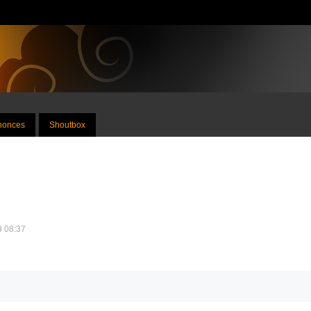
nnonces
Shoutbox
19 08:37