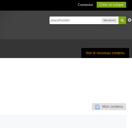
Connexion
Créer un compte
Membres
Voir le nouveau contenu
Mon contenu