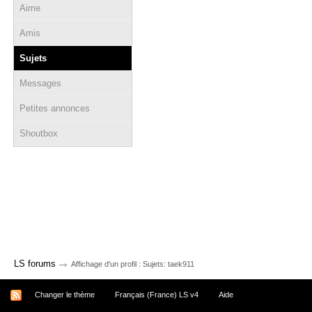
Aime
Amis
Sujets
Messages
Petites annonces
Shoutbox
→
LS forums
Affichage d'un profil : Sujets: taek911
Changer le thème
Français (France) LS v4
Aide