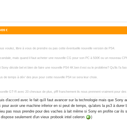
 499 €
vous voulez, libre à vous de prendre ou pas cette éventuelle nouvelle version de PS4.
u scandale, mais quand il faut acheter une nouvelle CG pour son PC à 500€ ou un nouveau CPU
Sony décide bel et bien de faire une nouvelle PS4 4K ben il est ou le problème? Qu'ils l'a fass
s de temps à dév' des jeux pour cette nouvelle PS4 se sera leur choix.
uvelle GT-R avec 20 chevaux de plus, pfff franchement ils nous prennent vraiment pour des p
 suis d'accord avec le fait qu'il faut avancer sur la technologie mais que Son
ix pour avoir une machine inferior en si peut de temps, qu'alors la ps3 à durer 
lieu pas nous prendre pour des vaches à lait même si Sony en profite car ils s
je dispose seulement d'un vieux probook intel celeron
)