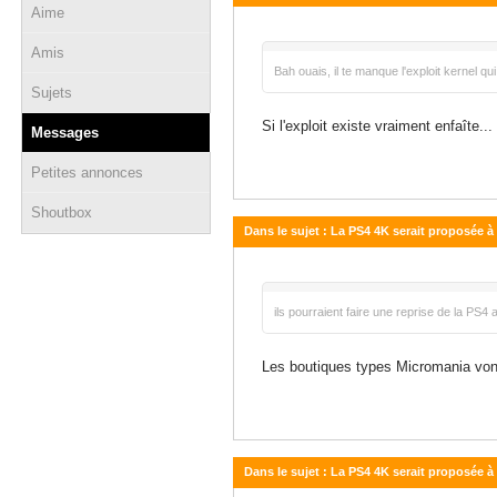
Aime
01 avril 2016 - 10:48
Amis
Bah ouais, il te manque l'exploit kernel qu
Sujets
Si l'exploit existe vraiment enfaîte... 
Messages
Petites annonces
Shoutbox
Dans le sujet : La PS4 4K serait proposée à
01 avril 2016 - 05:07
ils pourraient faire une reprise de la PS4
Les boutiques types Micromania vont 
Dans le sujet : La PS4 4K serait proposée à