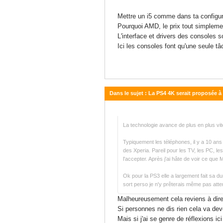
31 mars 2016 - 17:18
Mettre un i5 comme dans ta configurat
Pourquoi AMD, le prix tout simplemen
L'interface et drivers des consoles
Ici les consoles font qu'une seule 
Dans le sujet : La PS4 4K serait proposée à
31 mars 2016 - 16:04
La technologie avance de plus en plus vit
Typiquement les téléphones, il y a 10 an
des Xperia. Pareil pour les TV, les PC, le
l'accepter. Après j'ai hâte de voir ce que
Ok pour la PS3 elle a largement fait sa 
sort perso je n'y prêterais même pas atte
Malheureusement cela reviens à dire 
Si personnes ne dis rien cela va deve
Mais si j'ai se genre de réflexions i