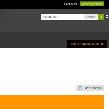
Connexion
Créer un compte
Membres
Voir le nouveau contenu
Mon contenu