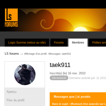
Logic-Sunrise (retour au site)
Forums
Membres
Petites a
→
LS forums
Affichage d'un profil : Messages: taek911
taek911
Inscrit(e) (le) 16 nov. 2010
Déconnecté
Dernière activité juil. 11 20
Aperçu
Messages que j'ai postés
Flux du profil
Dans le sujet : (Rumeur) Une avancée sur 