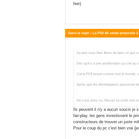
hier)
Dans le sujet : La PS4 4K serait proposée à
31 mars 2016 - 15:28
Au pire vous êtes libres de faire ce que 
Dès qu'il y a une amélioration ça crie a
J'ai la PS4 actuel comme tout le monde, si 
Après que les développeurs passeront plu
Hé vous avez vu, Nissan va sortir une no
Ils peuvent il n'y a aucun soucis je
fair-play, les gens investissent le pr
constructeurs de trouver un juste mi
Pour le coup du pc c'est bien vrai (