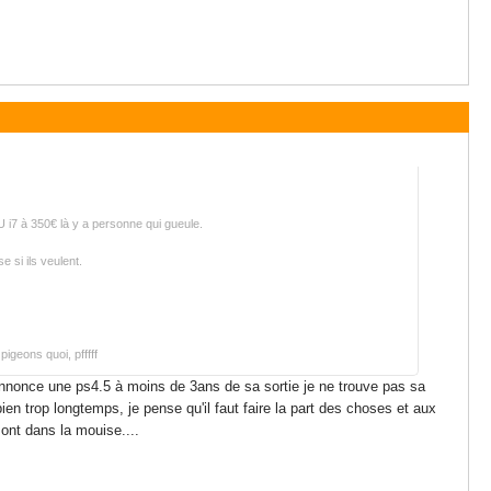
 i7 à 350€ là y a personne qui gueule.
e si ils veulent.
igeons quoi, pfffff
y annonce une ps4.5 à moins de 3ans de sa sortie je ne trouve pas sa
bien trop longtemps, je pense qu'il faut faire la part des choses et aux
ont dans la mouise....