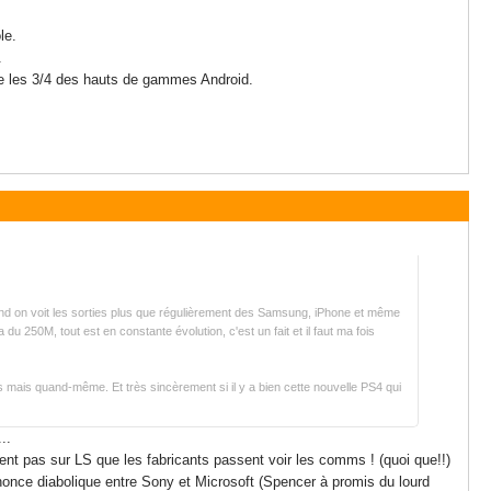
le.
.
re les 3/4 des hauts de gammes Android.
and on voit les sorties plus que régulièrement des Samsung, iPhone et même
 250M, tout est en constante évolution, c'est un fait et il faut ma fois
 mais quand-même. Et très sincèrement si il y a bien cette nouvelle PS4 qui
..
ement pas sur LS que les fabricants passent voir les comms ! (quoi que!!)
annonce diabolique entre Sony et Microsoft (Spencer à promis du lourd