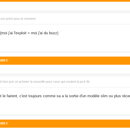
i est privé pour le moment.
(moi j'ai l'exploit = moi j'ai du buzz)
 499 €
 ah bon prix et acheter la nouvelle pour ceux qui veulent la ps4 4k
le fairent, c'est toujours comme sa a la sortie d'un modèle slim ou plus réce
 499 €