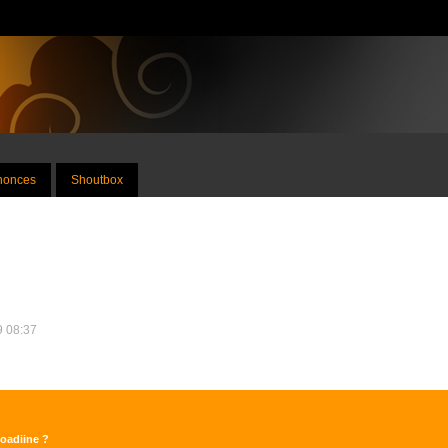
nnonces
Shoutbox
19 08:37
Loadiine ?