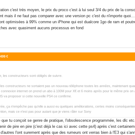
ion c'est très moyen, le prix du proco c'est à lui seul 3/4 du prix de la conso
t mais il ne faut pas comparer avec une version pc c'est du n'importe quoi...
 sont optimisées à 99% comme un iPhone qui est dualcore 1go de ram et pout
tâches avec quasiment aucuns processus en fond
 499 €
e, les constructeurs sont obligés de suivre.
s les constructeurs ne sortaient pas un nouveau téléphone toutes les années, maintenant qu
s connexion internet on prend un abo à 100M pour X€ et 6 moins après pour le même prix on a du
 MS va proposer si cette nouvelle PS4 ce confirme.
durée, ça n'empêche pas qu'elle a aussi eu quelques améliorations, certes moins conséquentes
ntion, mais ce n'est pas pour autant que je viens râler sur Sony
que tu conçoit se genre de pratique, l'obsolescence programmée, les dlc etc.
nir de pire en pire (c'est déjà le cas ici avec cette ps4) après c'est certain
ci d'autres l'ont surement après que des rumeurs ont verras bien à l'E3 qui s'