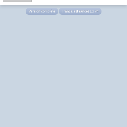
Version complète
Français (France) LS v4