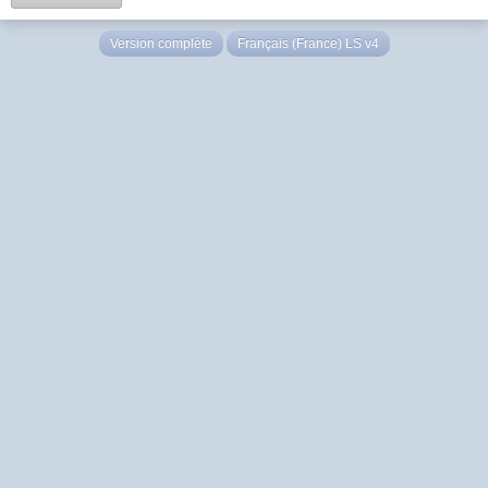
Version complète
Français (France) LS v4