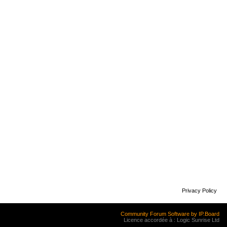
Privacy Policy
Community Forum Software by IP.Board
Licence accordée à : Logic Sunrise Ltd