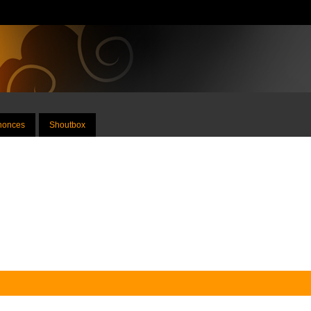
nnonces
Shoutbox