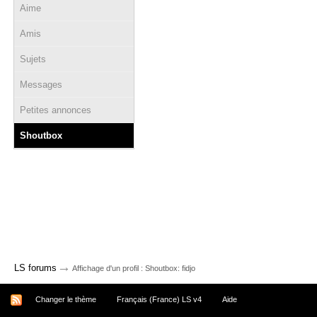
Aime
Amis
Sujets
Messages
Petites annonces
Shoutbox
→
LS forums
Affichage d'un profil : Shoutbox: fidjo
Changer le thème
Français (France) LS v4
Aide