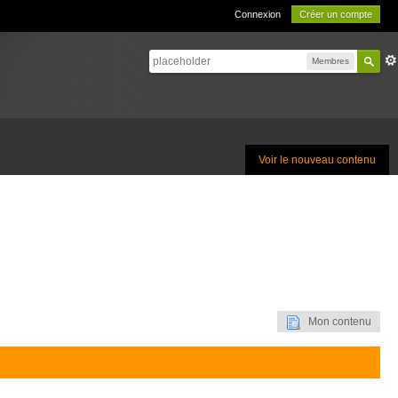
Connexion
Créer un compte
Membres
Voir le nouveau contenu
Mon contenu