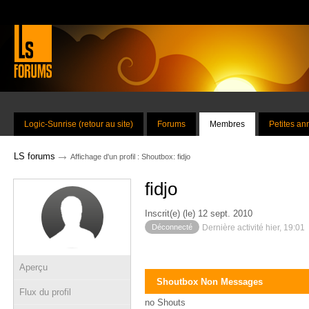
Logic-Sunrise (retour au site)
Forums
Membres
Petites a
→
LS forums
Affichage d'un profil : Shoutbox: fidjo
fidjo
Inscrit(e) (le) 12 sept. 2010
Déconnecté
Dernière activité hier, 19:01
Aperçu
Shoutbox Non Messages
Flux du profil
no Shouts