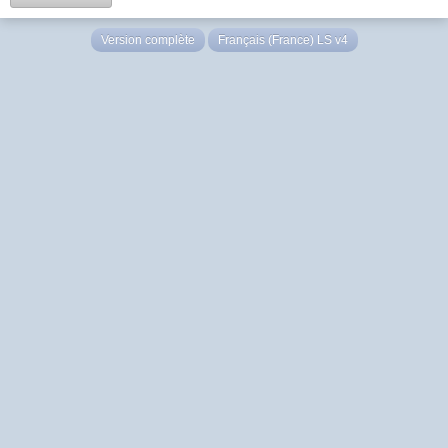
Version complète
Français (France) LS v4