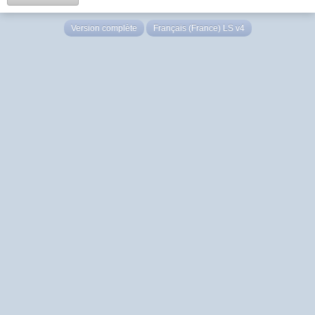
Version complète
Français (France) LS v4