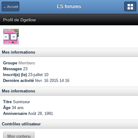
LS forums
← Accueil
Profil de Dgellow
Mes informations
Groupe
Members
Messages
23
Inscrit(e) (le)
23-juillet 10
Dernière activité
févr. 16 2015 14:16
Mes informations
Titre
Sunriseur
Âge
34 ans
Anniversaire
Août 28, 1991
Contrôles utilisateur
Mon contenu