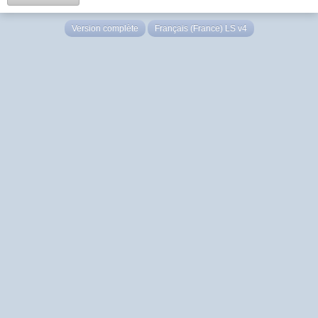
Version complète
Français (France) LS v4