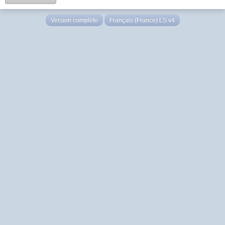
Version complète
Français (France) LS v4