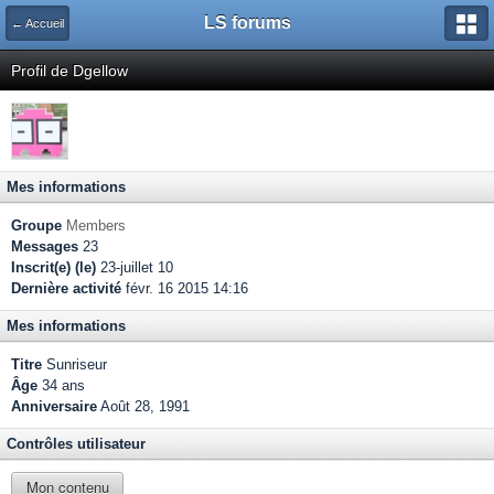
LS forums
← Accueil
Profil de Dgellow
Mes informations
Groupe
Members
Messages
23
Inscrit(e) (le)
23-juillet 10
Dernière activité
févr. 16 2015 14:16
Mes informations
Titre
Sunriseur
Âge
34 ans
Anniversaire
Août 28, 1991
Contrôles utilisateur
Mon contenu