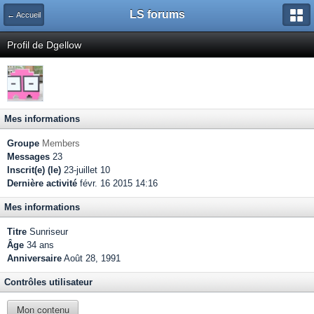
LS forums
← Accueil
Profil de Dgellow
Mes informations
Groupe
Members
Messages
23
Inscrit(e) (le)
23-juillet 10
Dernière activité
févr. 16 2015 14:16
Mes informations
Titre
Sunriseur
Âge
34 ans
Anniversaire
Août 28, 1991
Contrôles utilisateur
Mon contenu