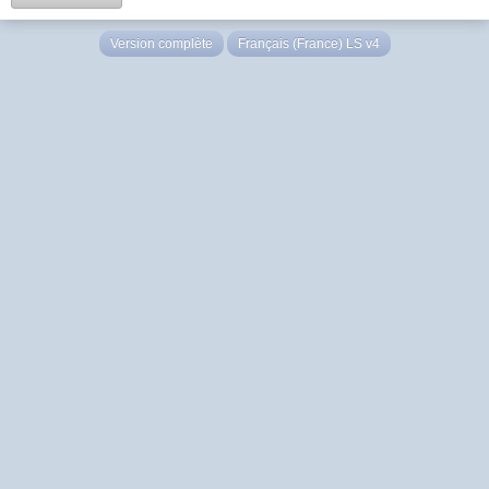
Version complète
Français (France) LS v4