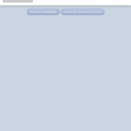
Version complète
Français (France) LS v4