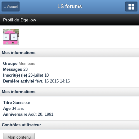
LS forums
← Accueil
Profil de Dgellow
Mes informations
Groupe
Members
Messages
23
Inscrit(e) (le)
23-juillet 10
Dernière activité
févr. 16 2015 14:16
Mes informations
Titre
Sunriseur
Âge
34 ans
Anniversaire
Août 28, 1991
Contrôles utilisateur
Mon contenu