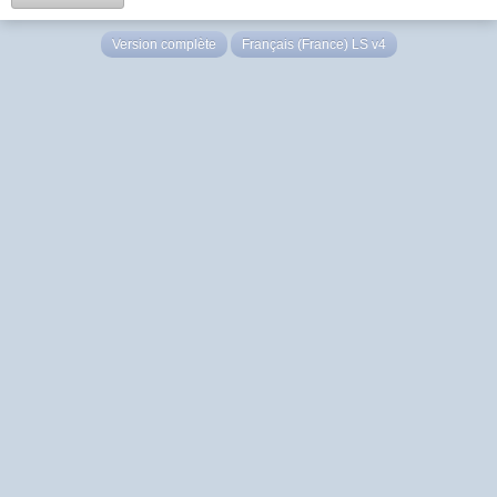
Version complète
Français (France) LS v4