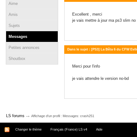
Aime
03 mai 2024 - 21:58
Excellent , merci
Amis
je vais mettre à jour ma ps3 slim n
Sujets
Messages
Petites annonces
Dans le sujet : [PS3] La Bêta 6 du CFW Evil
Shoutbox
02 mai 2024 - 12:26
Merci pour l'info
je vais attendre le version no-bd
→
LS forums
Affichage d'un profil : Messages: crash251
Changer le thème
Français (France) LS v4
Aide