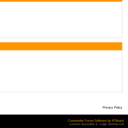
Privacy Policy
Community Forum Software by IP.Board
Licence accordée à : Logic Sunrise Ltd