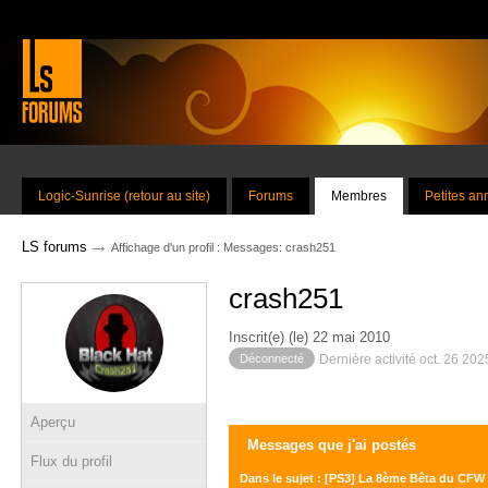
Logic-Sunrise (retour au site)
Forums
Membres
Petites a
→
LS forums
Affichage d'un profil : Messages: crash251
crash251
Inscrit(e) (le) 22 mai 2010
Déconnecté
Dernière activité oct. 26 20
Aperçu
Messages que j'ai postés
Flux du profil
Dans le sujet : [PS3] La 8ème Bêta du CFW 