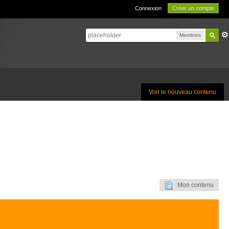
Connexion
Créer un compte
Membres
Voir le nouveau contenu
Mon contenu