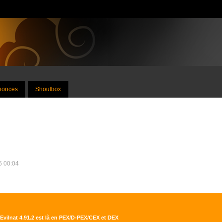
nnonces
Shoutbox
25 00:04
Evilnat 4.91.2 est là en PEX/D-PEX/CEX et DEX