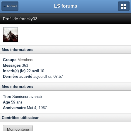
LS forums
← Accueil
Profil de francky03
Mes informations
Groupe
Members
Messages
363
Inscrit(e) (le)
22-avril 10
Dernière activité
aujourd'hui, 07:57
Mes informations
Titre
Sunriseur avancé
Âge
59 ans
Anniversaire
Mai 4, 1967
Contrôles utilisateur
Mon contenu