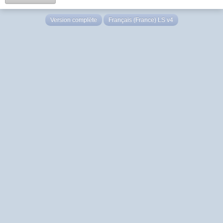
Version complète
Français (France) LS v4