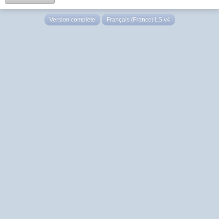
Version complète
Français (France) LS v4