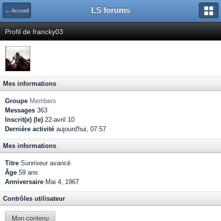
LS forums
← Accueil
Profil de francky03
Mes informations
Groupe
Members
Messages
363
Inscrit(e) (le)
22-avril 10
Dernière activité
aujourd'hui, 07:57
Mes informations
Titre
Sunriseur avancé
Âge
59 ans
Anniversaire
Mai 4, 1967
Contrôles utilisateur
Mon contenu