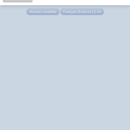
Version complète
Français (France) LS v4