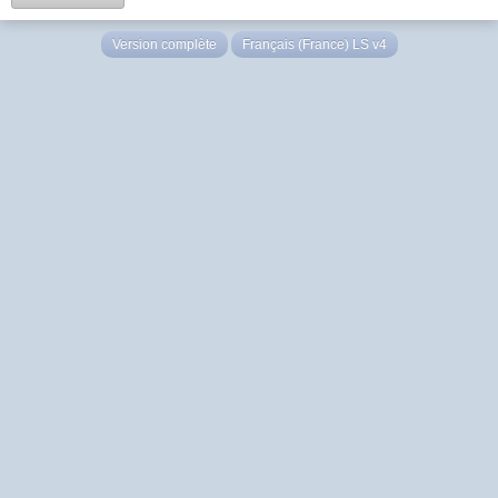
Version complète
Français (France) LS v4