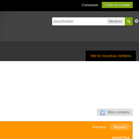
Connexion
Créer un compte
Membres
Voir le nouveau contenu
Mon contenu
Donné(s)
Reçu(s)
#846284