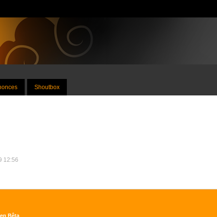
nnonces
Shoutbox
19 12:56
pen Bêta