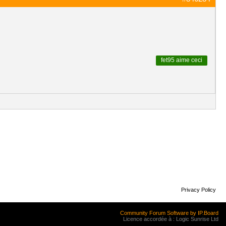
fet95
aime ceci
Privacy Policy
Community Forum Software by IP.Board
Licence accordée à : Logic Sunrise Ltd