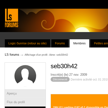
Logic-Sunrise (retour au site)
Forums
Membres
Petites a
→
LS forums
Affichage d'un profil : Aime: seb30h42
seb30h42
Inscrit(e) (le) 27 nov. 2009
Déconnecté
Dernière activité oct. 01 20
Aperçu
Flux du profil
[Wii U] Loadiine GX2 v0.1 disponible en O