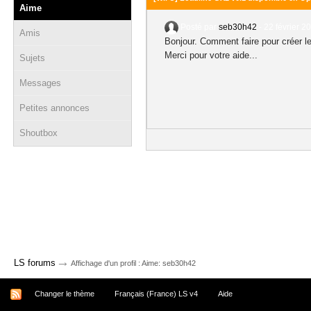
Aime
Posté par
seb30h42
-
22 février 2
Amis
Bonjour. Comment faire pour créer le 
Merci pour votre aide...
Sujets
Messages
Petites annonces
Shoutbox
→
LS forums
Affichage d'un profil : Aime: seb30h42
Changer le thème
Français (France) LS v4
Aide