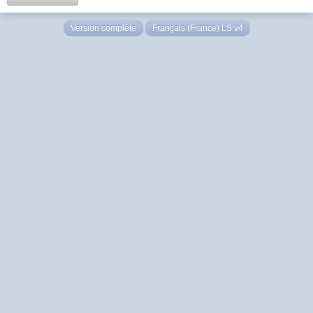
Version complète
Français (France) LS v4