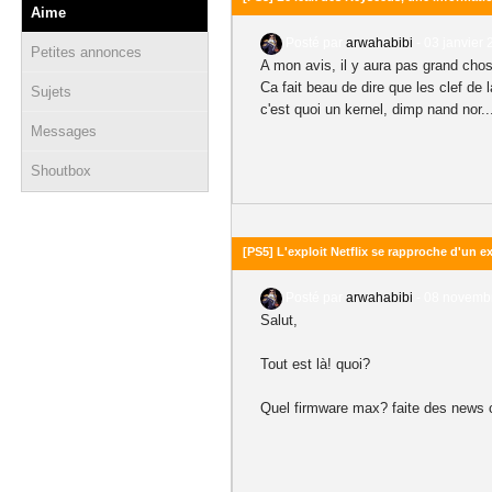
Aime
Posté par
arwahabibi
-
03 janvier 
Petites annonces
A mon avis, il y aura pas grand cho
Ca fait beau de dire que les clef d
Sujets
c'est quoi un kernel, dimp nand nor..
Messages
Shoutbox
[PS5] L'exploit Netflix se rapproche d'un e
Posté par
arwahabibi
-
08 novembr
Salut,
Tout est là! quoi?
Quel firmware max? faite des news c