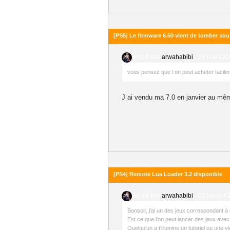
[PS5] Le firmware 6.50 vient de tomber sou
Posté par
arwahabibi
-
16 mars 20
vous pensez que l on peut acheter facil
J ai vendu ma 7.0 en janvier au même
[PS4] Remote Lua Loader 3.2 disponible
Posté par
arwahabibi
-
05 janvier 
Bonsoir, j'ai un des jeux correspondant à 
Est ce que l'on peut lancer des jeux ave
Quelqu'un a t'illumine un tutoriel ou une v