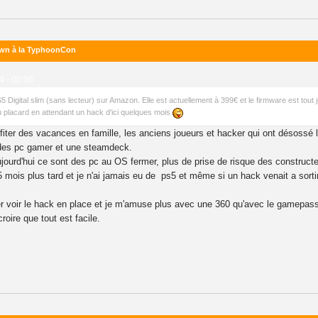
PPwn à la TyphoonCon
4 - 00:06
S5 Digital slim (sans lecteur) sur Amazon. Elle est actuellement à 399€ et le firmware est tout j
 placard en attendant un hack d'ici quelques mois
rofiter des vacances en famille, les anciens joueurs et hacker qui ont désossé 
des pc gamer et une steamdeck.
ujourd'hui ce sont des pc au OS fermer, plus de prise de risque des constructe
15 mois plus tard et je n'ai jamais eu de ps5 et même si un hack venait a sor
r voir le hack en place et je m'amuse plus avec une 360 qu'avec le gamepass p
roire que tout est facile.