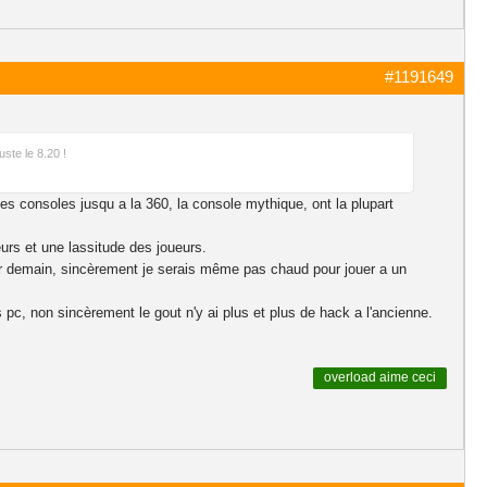
#1191649
uste le 8.20 !
les consoles jusqu a la 360, la console mythique, ont la plupart
urs et une lassitude des joueurs.
tir demain, sincèrement je serais même pas chaud pour jouer a un
c, non sincèrement le gout n'y ai plus et plus de hack a l'ancienne.
overload
aime ceci