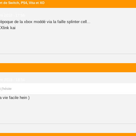
ort de Switch, PS4, Vita et XO
e 2018 - 17:56
'époque de la xbox moddé via la faille splinter cell...
Xlink kai
e 2018 - 18:54
j'hésite
 vie facile hein )