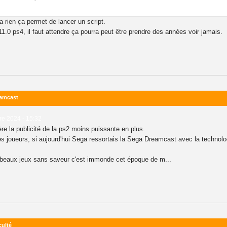
 a rien ça permet de lancer un script.
.0 ps4, il faut attendre ça pourra peut être prendre des années voir jamais.
eamcast
e 2024 - 15:32
re la publicité de la ps2 moins puissante en plus.
es joueurs, si aujourd'hui Sega ressortais la Sega Dreamcast avec la technolo
r beaux jeux sans saveur c'est immonde cet époque de m...
culté