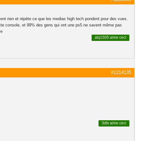
sent rien et répète ce que les medias high tech pondent pour des vues.
 cette console, et 99% des gens qui ont une ps5 ne savent même pas
ve
abj1505
aime ceci
#1214135
3dfx
aime ceci