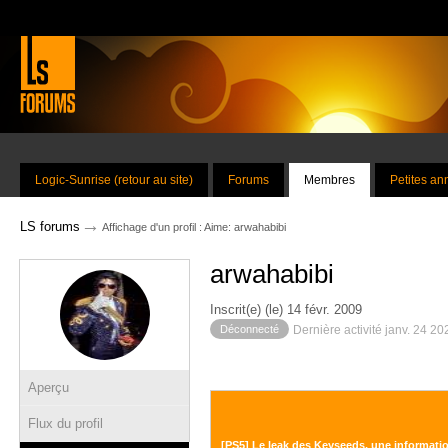
Logic-Sunrise (retour au site)
Forums
Membres
Petites a
→
LS forums
Affichage d'un profil : Aime: arwahabibi
arwahabibi
Inscrit(e) (le) 14 févr. 2009
Déconnecté
Dernière activité janv. 24 2
Aperçu
Flux du profil
[PS5] Le leak des Keyseeds, une informatio