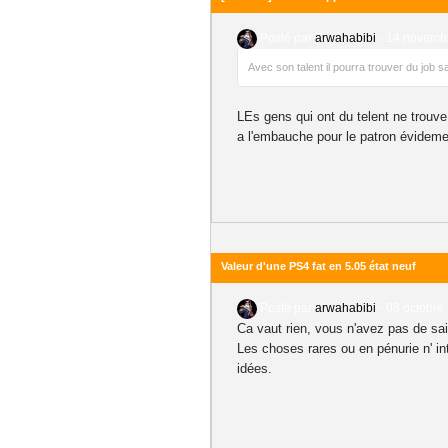
Posté par
arwahabibi
-
14 novembr
Avec son talent il pourra trouver du job 
LEs gens qui ont du telent ne trouve 
a l'embauche pour le patron évideme
Valeur d'une PS4 fat en 5.05 état neuf
Posté par
arwahabibi
-
08 octobre
Ca vaut rien, vous n'avez pas de sa
Les choses rares ou en pénurie n' in
idées.