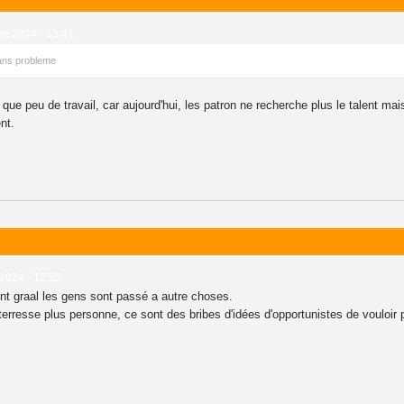
e 2024 - 13:41
sans probleme
que peu de travail, car aujourd'hui, les patron ne recherche plus le talent mai
nt.
 2024 - 12:53
int graal les gens sont passé a autre choses.
terresse plus personne, ce sont des bribes d'idées d'opportunistes de vouloir