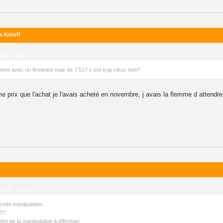
s Kstuff
25 - 14:12
ement avec un firmware max de 7.51? c est trop vieux non?
 prix que l'achat je l'avais acheté en novembre, j avais la flemme d attendre
2025 - 15:00
cette manipulation.
c??
idéo de la manipulation à effectuer.