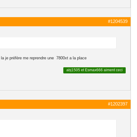
#1204539
 la je préfère me reprendre une 7800xt a la place
abj1505
et
Esmax666
aiment ceci
#1202397