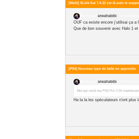
[Multi] XLink Kai 7.4.32 est là avec le supp
Posté par
arwahabibi
-
22 décembr
OUF ca existe encore j’utilisai ça a l
Que de bon souvenir avec Halo 1 et 
[PS4] Nouveau type de faille en approche
Posté par
arwahabibi
-
10 décembr
Moi qui vend ma PS4 Pro 3.55 maintenant 
Ha la la les spéculateurs n'ont plus la