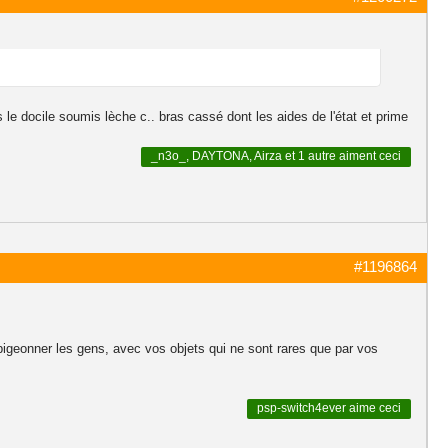
s le docile soumis lèche c.. bras cassé dont les aides de l'état et prime
_n3o_
,
DAYTONA
,
Airza
et
1 autre
aiment ceci
#1196864
 pigeonner les gens, avec vos objets qui ne sont rares que par vos
psp-switch4ever
aime ceci