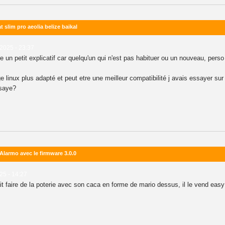
slim pro aeolia belize baikal
 2025 - 23:37
e un petit explicatif car quelqu'un qui n'est pas habituer ou un nouveau, perso
linux plus adapté et peut etre une meilleur compatibilité j avais essayer sur
ssaye?
Alarmo avec le firmware 3.0.0
25 - 14:27
ait faire de la poterie avec son caca en forme de mario dessus, il le vend easy