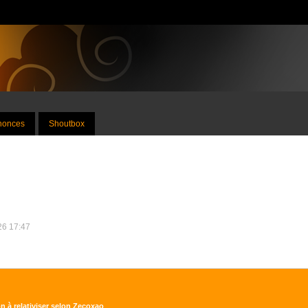
nnonces
Shoutbox
026 17:47
n à relativiser selon Zecoxao