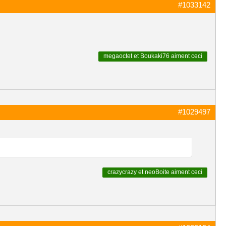
#1033142
megaoctet
et
Boukaki76
aiment ceci
#1029497
crazycrazy
et
neoBoite
aiment ceci