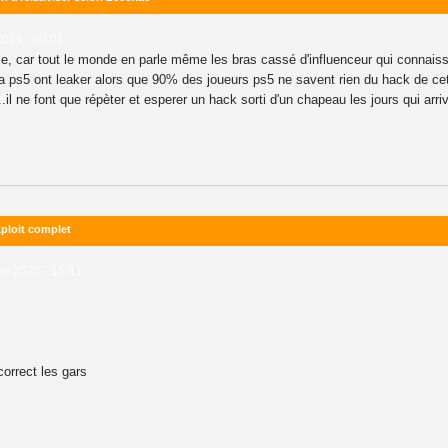
2026 - 00:01
se, car tout le monde en parle même les bras cassé d'influenceur qui connais
e la ps5 ont leaker alors que 90% des joueurs ps5 ne savent rien du hack de
..il ne font que répèter et esperer un hack sorti d'un chapeau les jours qui arri
xploit complet
e 2025 - 15:41
orrect les gars