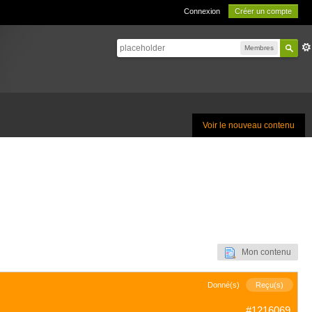
Connexion
Créer un compte
Membres
Voir le nouveau contenu
Mon contenu
Donné(s)
Reçu(s)
#1216069