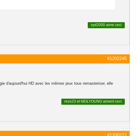
syd2000
aime ceci
#1202245
gie d'aujourd'hui HD avec les mêmes jeux tous remasteriser, elle
rezo23
et
NEILYOUNG
aiment ceci
#1200272