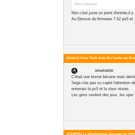
Merci d'avance.
Non c'est juste un point d'entrée,il y
Au Dessus du firmware 7.62 ps5 et 11
[Oldies] Gran Theft Auto III s'invite sur Dr
Posté par
arwahabibi
-
31 décembr
C'était une bonne bécane mais derriè
Sega n'as pas su capté l'attention d
enterrais la ps5 et la xbox réunie.
Les gens veulent des jeux, les upe
[PS4/PS5] Le développeur Zecoxao en diffi