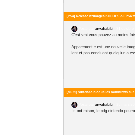
[PS4] Release bzImages KHEOPS 2.1 PS4 fat 
Posté par
arwahabibi
-
31 octobre
C'est vrai vous pouvez au moins fair
Apparement c est une nouvelle image 
lent et pas concluant quelqu'un a e
[Multi] Nintendo bloque les hombrews sur 
Posté par
arwahabibi
-
25 mars 20
Ils ont raison, le pdg nintendo pourr