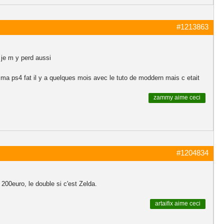
#1213863
 je m y perd aussi
 ma ps4 fat il y a quelques mois avec le tuto de moddern mais c etait
zammy
aime ceci
#1204834
 200euro, le double si c'est Zelda.
artaifix
aime ceci