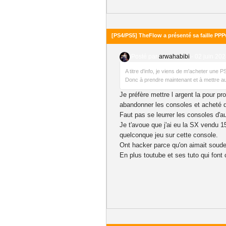
[PS4/PS5] TheFlow a présenté sa faille P
Posté par
arwahabibi
-
02 juin 202
A titre d'info, je viens de m'acheter une P
Donc à prendre maintenant et à mettre au
Je préfère mettre l argent la pour p
abandonner les consoles et acheté 
Faut pas se leurrer les consoles d'a
Je t'avoue que j'ai eu la SX vendu 
quelconque jeu sur cette console.
Ont hacker parce qu'on aimait soude
En plus toutube et ses tuto qui font c