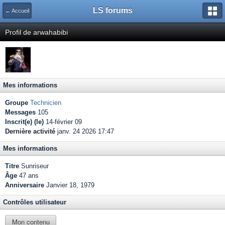
LS forums
← Accueil
Profil de arwahabibi
Mes informations
Groupe
Technicien
Messages
105
Inscrit(e) (le)
14-février 09
Dernière activité
janv. 24 2026 17:47
Mes informations
Titre
Sunriseur
Âge
47 ans
Anniversaire
Janvier 18, 1979
Contrôles utilisateur
Mon contenu