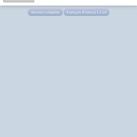
Version complète
Français (France) LS v4