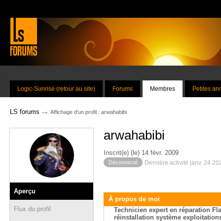
Logic-Sunrise (retour au site)
Forums
Membres
Petites a
→
LS forums
Affichage d'un profil : arwahabibi
arwahabibi
Inscrit(e) (le) 14 févr. 2009
Déconnecté
Dernière activité janv. 24 2
Aperçu
À propos de moi
Flux du profil
Technicien expert en réparation Fl
réinstallation système exploitatio