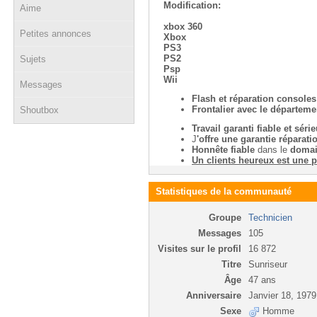
Modification:
Aime
xbox 360
Petites annonces
Xbox
PS3
PS2
Sujets
Psp
Wii
Messages
Flash et réparation consoles
Frontalier avec le départeme
Shoutbox
Travail garanti fiable et séri
J
'offre une garantie réparat
Honnête fiable
dans le
domain
Un clients heureux est une pr
Statistiques de la communauté
Groupe
Technicien
Messages
105
Visites sur le profil
16 872
Titre
Sunriseur
Âge
47 ans
Anniversaire
Janvier 18, 1979
Sexe
Homme