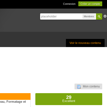
Connexion
Créer un compte
Membres
Voir le nouveau contenu
Mon contenu
29
Excellent
seau, Formatage et