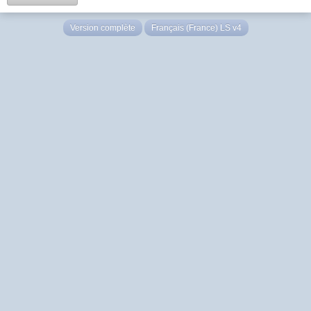
Version complète
Français (France) LS v4