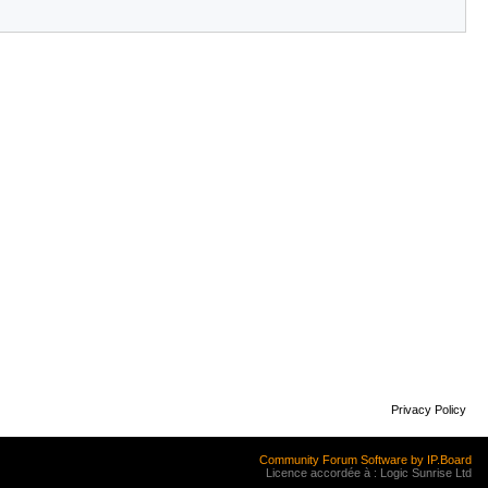
Privacy Policy
Community Forum Software by IP.Board
Licence accordée à : Logic Sunrise Ltd