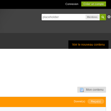
Connexion
Créer un compte
Membres
Voir le nouveau contenu
Mon contenu
Donné(s)
Reçu(s)