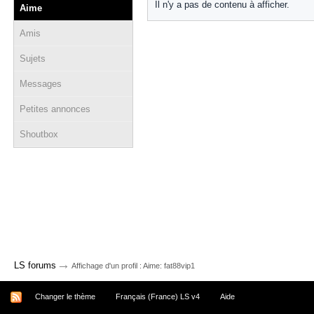
Il n'y a pas de contenu à afficher.
Aime
Amis
Sujets
Messages
Petites annonces
Shoutbox
→
LS forums
Affichage d'un profil : Aime: fat88vip1
Changer le thème
Français (France) LS v4
Aide