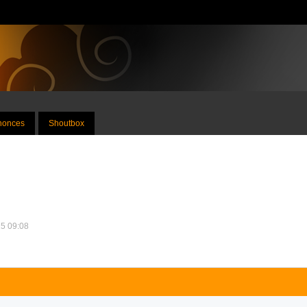
nnonces
Shoutbox
25 09:08