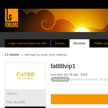
Logic-Sunrise (retour au site)
Forums
Membres
Petites a
→
LS forums
Affichage d'un profil : Aime: fat88vip1
fat88vip1
Inscrit(e) (le) 26 déc. 2025
Déconnecté
Dernière activité déc. 26 20
Aperçu
Flux du profil