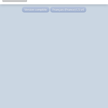
Version complète
Français (France) LS v4