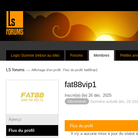
Logic-Sunrise (retour au site)
Forums
Membres
Petites a
→
LS forums
Affichage d'un profil : Flux du profil: fat88vip1
fat88vip1
Inscrit(e) (le) 26 déc. 2025
Déconnecté
Dernière activité déc. 26 20
Aperçu
Flux du profil
Flux du profil
Il n'y a aucune mise à jour du statut à