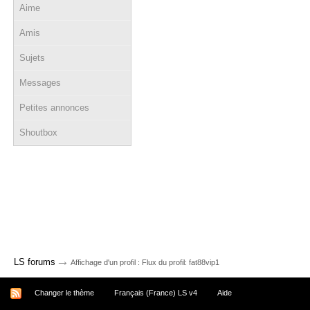
Aime
Amis
Sujets
Messages
Petites annonces
Shoutbox
→
LS forums
Affichage d'un profil : Flux du profil: fat88vip1
Changer le thème
Français (France) LS v4
Aide