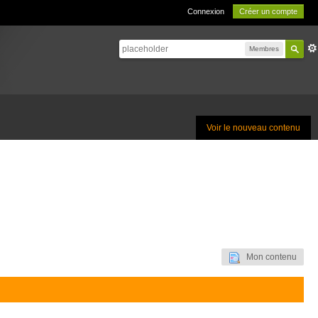
Connexion
Créer un compte
Membres
Voir le nouveau contenu
Mon contenu