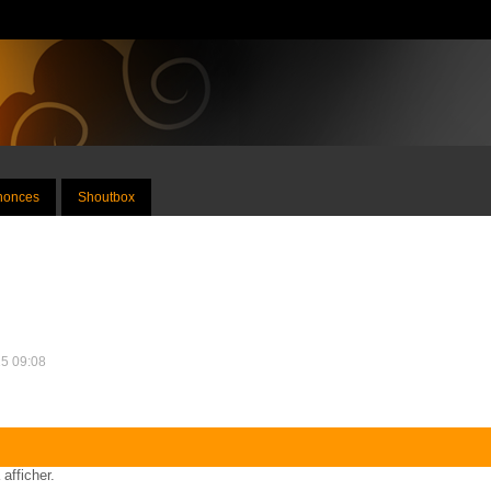
nnonces
Shoutbox
25 09:08
 afficher.