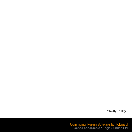
Privacy Policy
Community Forum Software by IP.Board
Licence accordée à : Logic Sunrise Ltd