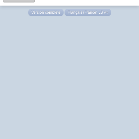
Version complète
Français (France) LS v4