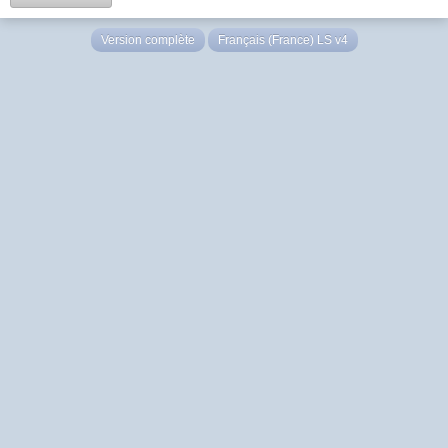
Version complète
Français (France) LS v4