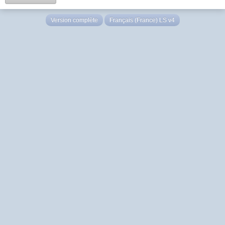
Version complète
Français (France) LS v4