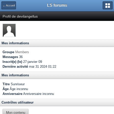
LS forums
← Accueil
Profil de devilangellus
Mes informations
Groupe
Members
Messages
36
Inscrit(e) (le)
27-janvier 09
Dernière activité
mai 31 2024 01:22
Mes informations
Titre
Sunriseur
Âge
Âge inconnu
Anniversaire
Anniversaire inconnu
Contrôles utilisateur
Mon contenu