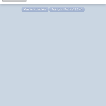
Version complète
Français (France) LS v4