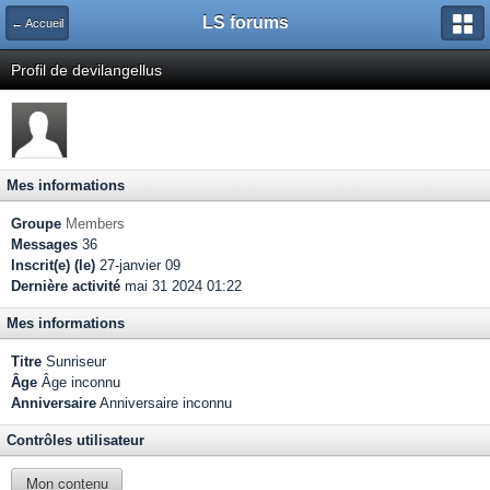
LS forums
← Accueil
Profil de devilangellus
Mes informations
Groupe
Members
Messages
36
Inscrit(e) (le)
27-janvier 09
Dernière activité
mai 31 2024 01:22
Mes informations
Titre
Sunriseur
Âge
Âge inconnu
Anniversaire
Anniversaire inconnu
Contrôles utilisateur
Mon contenu