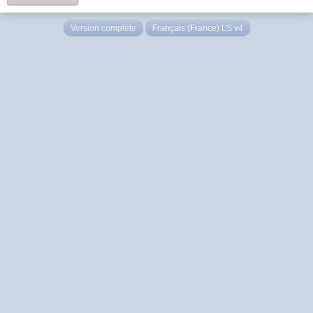
Version complète
Français (France) LS v4