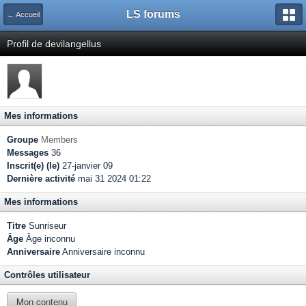
LS forums
← Accueil
Profil de devilangellus
Mes informations
Groupe
Members
Messages
36
Inscrit(e) (le)
27-janvier 09
Dernière activité
mai 31 2024 01:22
Mes informations
Titre
Sunriseur
Âge
Âge inconnu
Anniversaire
Anniversaire inconnu
Contrôles utilisateur
Mon contenu