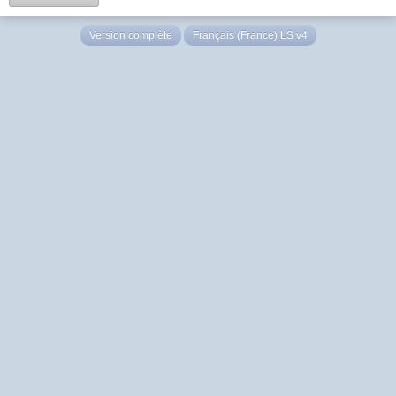
Version complète
Français (France) LS v4