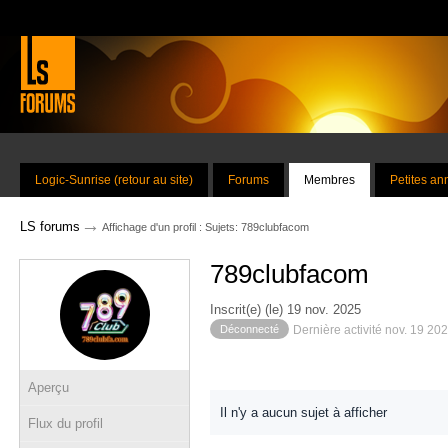
Logic-Sunrise (retour au site)
Forums
Membres
Petites a
→
LS forums
Affichage d'un profil : Sujets: 789clubfacom
789clubfacom
Inscrit(e) (le) 19 nov. 2025
Déconnecté
Dernière activité nov. 19 20
Aperçu
Il n'y a aucun sujet à afficher
Flux du profil