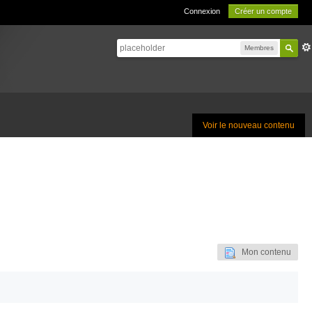
Connexion
Créer un compte
Membres
Voir le nouveau contenu
Mon contenu