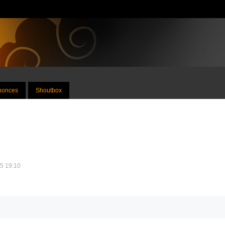
nnonces
Shoutbox
25 19:10