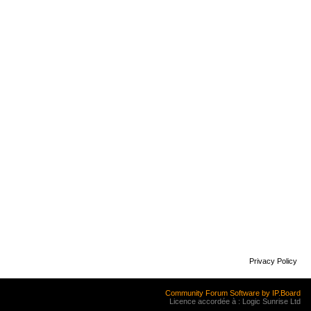
Privacy Policy
Community Forum Software by IP.Board
Licence accordée à : Logic Sunrise Ltd