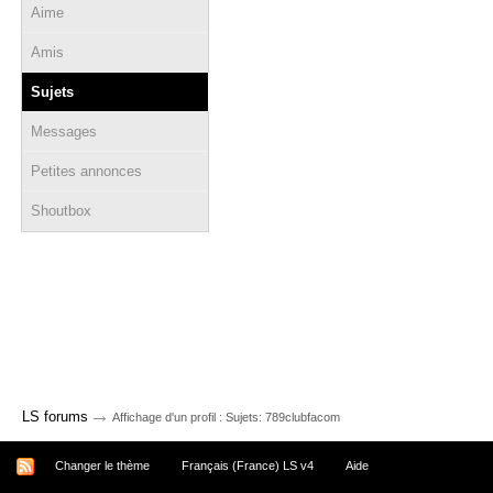
Aime
Amis
Sujets
Messages
Petites annonces
Shoutbox
→
LS forums
Affichage d'un profil : Sujets: 789clubfacom
Changer le thème
Français (France) LS v4
Aide