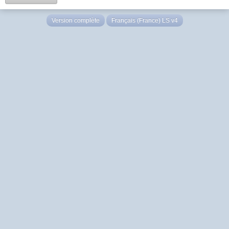
Version complète
Français (France) LS v4