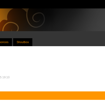
nnonces
Shoutbox
25 19:10