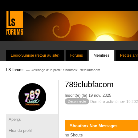
Logic-Sunrise (retour au site)
Forums
Membres
Petites a
→
LS forums
Affichage d'un profil : Shoutbox: 789clubfacom
789clubfacom
Inscrit(e) (le) 19 nov. 2025
Déconnecté
Dernière activité nov. 19 20
Aperçu
Shoutbox Non Messages
Flux du profil
no Shouts