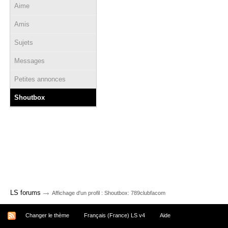
Aime
Amis
Sujets
Messages
Petites annonces
Shoutbox
→
LS forums
Affichage d'un profil : Shoutbox: 789clubfacom
Changer le thème
Français (France) LS v4
Aide