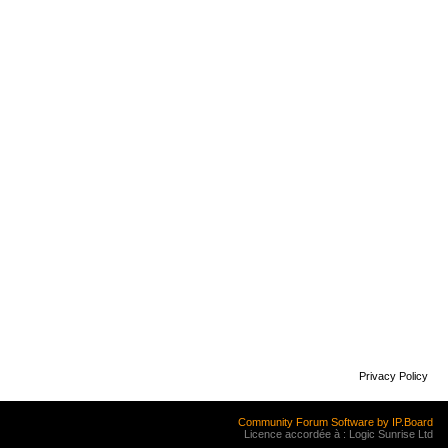
Privacy Policy
Community Forum Software by IP.Board
Licence accordée à : Logic Sunrise Ltd