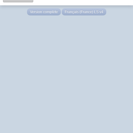
Version complète
Français (France) LS v4