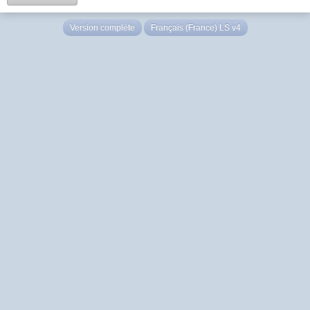
Version complète
Français (France) LS v4