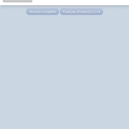
Version complète
Français (France) LS v4