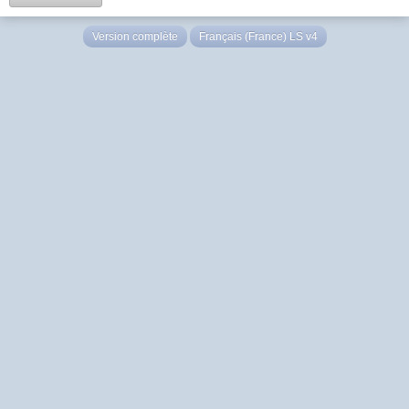
Version complète
Français (France) LS v4