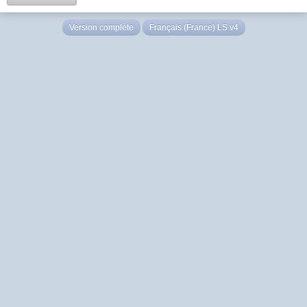
Version complète
Français (France) LS v4